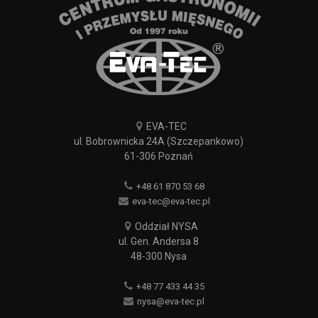
EVA-TEC
ul. Bobrownicka 24A (Szczepankowo)
61-306 Poznań
+48 61 870 53 68
eva-tec@eva-tec.pl
Oddział NYSA
ul. Gen. Andersa 8
48-300 Nysa
+48 77 433 44 35
nysa@eva-tec.pl