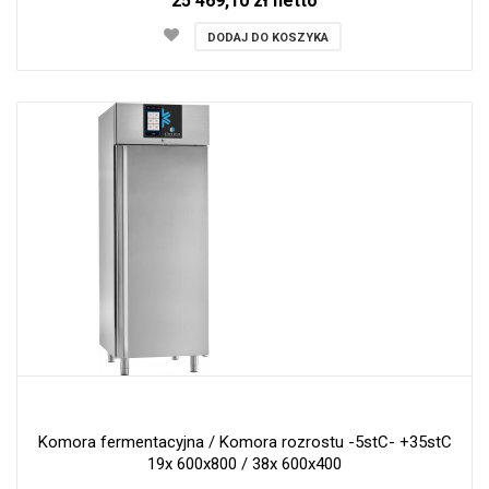
25 469,10 zł netto
DODAJ DO KOSZYKA
Komora fermentacyjna / Komora rozrostu -5stC- +35stC
19x 600x800 / 38x 600x400