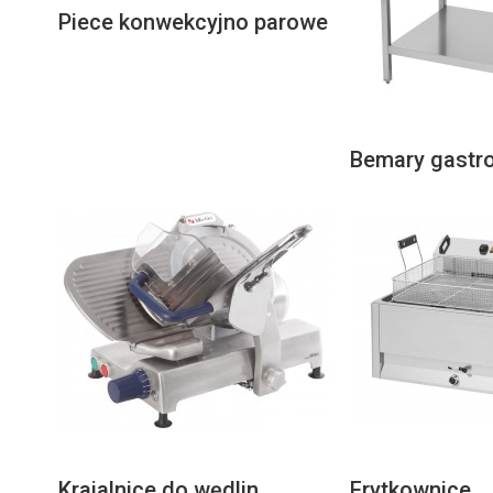
Piece konwekcyjno parowe
Bemary gastr
Krajalnice do wędlin
Frytkownice