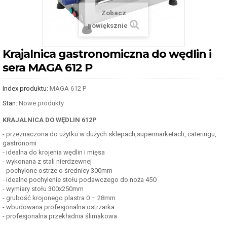
Zobacz
powiększnie
Krajalnica gastronomiczna do wędlin i
sera MAGA 612 P
Index produktu:
MAGA 612 P
Stan:
Nowe produkty
KRAJALNICA DO WĘDLIN 612P
- przeznaczona do użytku w dużych sklepach,supermarketach, cateringu,
gastronomi
- idealna do krojenia wędlin i mięsa
- wykonana z stali nierdzewnej
- pochylone ostrze o średnicy 300mm
- idealne pochylenie stołu podawczego do noża 45O
- wymiary stołu 300x250mm
- grubość krojonego plastra 0 – 28mm
- wbudowana profesjonalna ostrzarka
- profesjonalna przekładnia ślimakowa