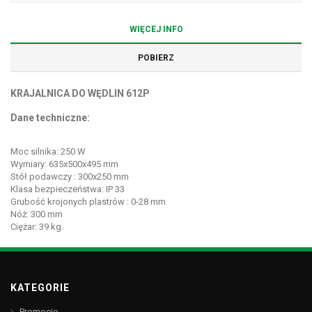
WIĘCEJ INFO
POBIERZ
KRAJALNICA DO WĘDLIN 612P
Dane techniczne:
Moc silnika: 250 W
Wymiary: 635x500x495 mm
Stół podawczy : 300x250 mm
Klasa bezpieczeństwa: IP 33
Grubość krojonych plastrów : 0-28 mm
Nóż: 300 mm
Ciężar: 39 kg.
KATEGORIE
Promocje