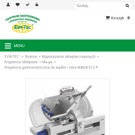
Koszyk
0
MENU
EVA-TEC
>
Branże
>
Wyposażenie sklepów mięsnych
>
Krajalnice sklepowe
>
Ma-ga
>
Krajalnica gastronomiczna do wędlin i sera MAGA 612 P